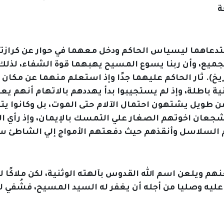
استدعاهما ليسياس الحاكم ودخل معهما في حوار عن كرازت
لجميع، وأن ربنا يسوع المسيح يهبهما قوة الشفاء، لذلك 
ريخ). ثار الحاكم عليهما جدًا وإذ استعلم منهما عن مك
ة باطلة، وإذ لم يستجيبوا بدأ يهددهم بالاتهام أنهم يعص
ويل يشتهون احتمال الآلام حتى الموت، بل وكانوا يتعجل
عان اخوتهم الصغار علي التمسك بالإيمان، وإذ رأي الح
ويلعن اسم الله القدوس بآلهته الوثنية، لكن ملاكًا ل