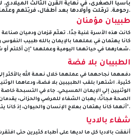
بآسيا الصغرى، في نهاية القرن الثالث الميلادي. لا ن
رحومة. ترمّلت وأولادها بعد أطفال، فربّتهم وعلّمتهم مخافة الرب ومحبة الفضيلة.
طبيبان مؤمنان
كانت هذه الأسرة غنية جدًا. تعلّم قزمان ودميان صناعة ا
كانا يهتمان في عملهما بالإيمان بالله طبيب النفوس و
شعارهما في حياتهما اليومية وعملهما "إن أكلتم أو شربتم أو فعلتم أي شيء فافعلوا كل شيء لمجد الله" (1كو31:10).
الطبيبان بلا فضة
دفعهما نجاحهما في عملهما خلال نعمة الله بالأكثر 
كثيرة. اشتهرا بلقب الطبيبين بلا فضة، ودعاهما الوثن
الوثنيين إلي الإيمان المسيحي. جاء في التسبحة خاصة 
الصحة مجانًا، يهبان الشفاء للمرضي والحزانى، يقدمان
أنهما كانا يهتمان بعلاج الإنسان والحيوان، إذ كانا يترفقان ببني البشر كما بالحيوانات".
شفاء بالاديا
أنفقت بالاديا كل ما لديها على أطباء كثيرين حتى افت