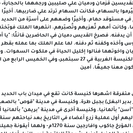
لقديسين قزمان ودميان علي صليبين ورجمهما بالحجارة، 
 ليُرموا بالسهام، فكانت السهام ترتد علي ضاربيها. أخيرًا
هم في مستوقد حمام. وأخيرًا وضعهم على أسرّة من الحديد 
 وكانت أمهم تُعزيهم وتُصبّرهم. انتهرها الملك فوبّخت
أن يدفنه. فصرخ القديس دميان في الحاضرين قائلًا: "يا
س وأخذه وكفنه ثم دفنه. لما علم الملك بما عمله بقطر أ
ن واخوتهما فنالوا إكليل الحياة في ملكوت السموات. و
 متفرقة اشهرها كنيسة كانت تقع في ميدان باب الحديد 
 بدير البغل) بجبل طرة. وكنيسة في مدينة "قوص" بالصع
آسن" بألمانيا. وكنيسة أخرى في مدينة "بريمن" بألمانيا 
كنيستهم بألمانيا وكان ابيض اللون وذلك حسبما ي