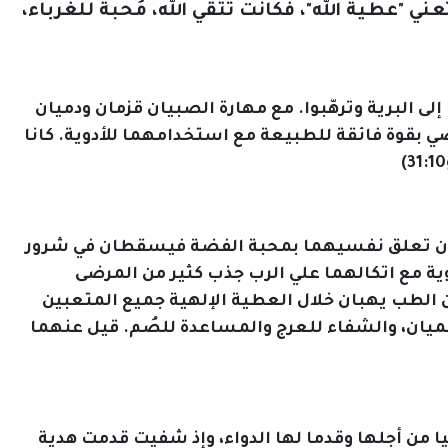
عني "عطية الله"، فكانت تتقي الله، مُحبة للغرباء،
لى البرية وترهّبوا. مع مهارة الصبيان قزمان ودميان
ي بقوة فائقة للطبيعة مع استخدامهما للأدوية. كانا
خشيان تعلق نفسيهما بمحبة الفضة فيسقطان في شرور
ية مع اتكالهما علي الرب جذب كثير من المرضى
ن الطب يهبان خلال العطية الإلهية جميع المتعبين
عميان، والشفاء للعرج والمساعدة للصُم. قيل عنهما
ا من أجلها وقدما لها الدواء، وإذ شفيت قدمت هدية