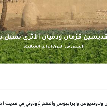
يان الأثري بمنيل شيحة
لرابع الميلادي
لاونديوس وابرابيوس وأمهم ثاؤذوتي في مدينة أج