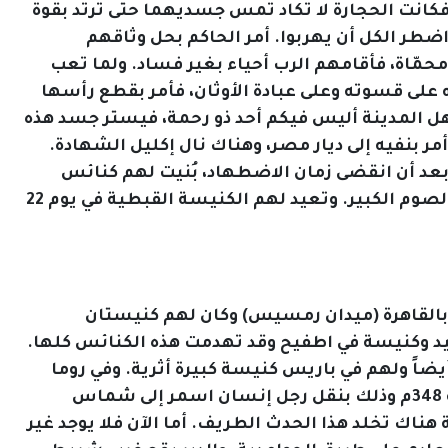
فكانت الحجارة لا تكاد تمس جسديهما حتى ترتد بقوة
 اضطر الكل أن يهربوا. أمر الحاكم بحل وثاقهم
محمّاة، فأقامهم الرب أحياء بغير فساد. ولما تعب
ه على قسوته وعلى عبادة الأوثان، فأمر بقطع رأسها
 أهل المدينة أليس فيكم أحد ذو رحمة، فيستر جسد هذه
مر بنفيه إلى ديار مصر، وهناك نال إكليل الشهادة.
بعد أن انقضى زمان الاضطهاد، بُنيت لهم كنائس
عديدة، أظهر الرب فيها آيات وعجائب كثيرة. تُعيد لهم الكنيسة الغربية في 27 سبتمبر، وفي الخميس الرابع من الصوم الكبير. وتعيد لهم الكنيسة القبطية في يوم 22
بالقاهرة (ميدان رمسيس) وكان لهم كنيستان
يد وكنيسة في اطفيح وقد تهدمت هذه الكنائس كلها.
أيضاً ولهم في باريس كنيسة كبيرة أثرية. وفي روما
كنيسة قديمة بناها البابا فيلكس (533.526). * وتنسب إليهم أول عملية زرع أعضاء في التاريخ بعد نياحتهم سنة 348م وذلك بنقل رجل إنسان اسمر إلى شماس
روى المؤرخ جاكوب وافارجين سنة 1270م- ولهما أيقونة جميلة هناك تخلد هذا الحدث الطريف. أما الآن فلا يوجد غير