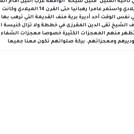
لأثرى الواقع في جنوب مدينة الجيزة بحوالي 3كم في ناحية المنيل "منيل شيحة" الو
السكة الحديد في وسط الزراعة ويرجع للق
فس الوقت أحد أديرة برية منف القديمة التي ترهب بها ا
 الشيخ تقى الدين المقرزى في خططة ولا تزال كنيسة الدي
 تظهر منهم المعجزات الكثيرة خصوصا معجزات الشفاء ف