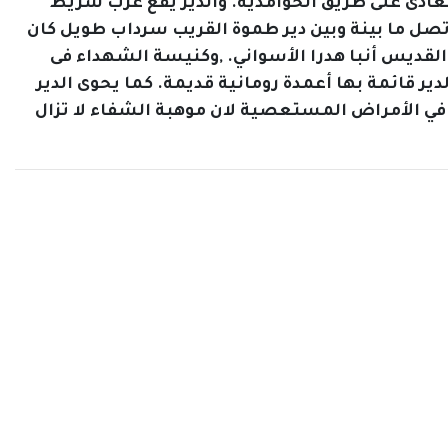
اقعة غرب النيل أمام المعادى على طريق الحوامدية. والدير يقع غرب شريط
رن الرابع الميلادي واستمر عامرا رهبانيا حتى القرن 14 الميلادي وكانت تصل ما بينة وبين دير طموة القريب سرداب طويل كان
لقديس أنبا هدرا الأسواني. ,وكنيسة الشهداء فى
ر قائمة بها أعمدة رومانية قديمة. كما يحوى الدير
ي الأمراض المستعصية لان موهبة الشفاء لا تزال