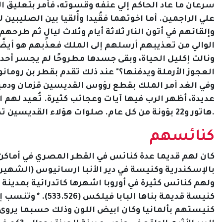
سرعان ما عاد الحاكم إلي عنفه وقسوته، فأمر بتعليق ا
علي الراجمين. أما اخوتهما فقُيدا وأُلقيا بين الصليبين
وإلقائهم في أتون النار ثلاثة أيام وثلاث ليالٍ ثم طرح
الوالي من تعذيبهم أرسلهم إلى الملك فعذبهم هو أيضًا.
ونالت إكليل الحياة، وبقى جسدها مطروحًا لم يجسر أحد 
العجوز الأرملة ويدفنها؟" عند ذلك تقدم بقطر بن رومانو
وفي الغد أمر الملك بقطع رؤوس القديسين قزمان ودميا
هاتور و22 بؤونة من كل عام. صلوات هؤلاء القديسين تكون معنا جميعًا. آمين.
كنائسهم
كان لهم قديما عدة كنائس في القطر المصري في أماكن
بالإسكندرية وكنيسة في دير الأنبا ارسانيوس (الشهير
ولهم كنائس كثيرة في أوروبا اشهرها كاتدرائية بمدينة "