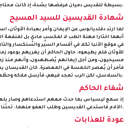
بسيطة للقديس دميان فرفضها بشدة، إذ كانت محتاجة.
شهادة القديسين للسيد المسيح
لما ارتد دقلديانوس عن الإيمان وأمر بعبادة الأوثان، 
أنهما اختارا مهنة الطب لا لمكسبٍ ماديٍ بل لمنفعة ا
في موقع الأنبا تكلا في أقسام السير والسنكسار والتا
للأوثان فلم يطيعوه. حاول الحاكم أن يغريهم بوعود زمني
مسيحيون، ومن أجل إيمانهم يُضطهدون، وأنهم منذ زمن ط
فأمر أن يُعصر الخمسة في المعصرة. كان القديسان يشج
بالسلاسل، لكن الرب تمجد فيهم، فأرسل ملاكه وحطّم السلاسل وأنقذهم حيث دفعتهم الأمواج إلي الشاطئ سالمين.
شفاء الحاكم
إذ سمع ليسياس بما حدث معهم استدعاهم وصار يلعنهم 
الآلام فاستدعي القديسين وطلب العفو منهما. تحنّنا عليه وصليا من أجله أن يغفر له السيد المسيح، فشُفي للحال.
عودة للعذابات