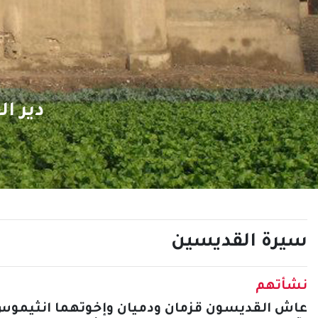
دير القديسين قزمان ودم
اسس فى القرن ا
سيرة القديسين
نشأتهم
عاش القديسون قزمان ودميان وإخوتهما انثيموس و