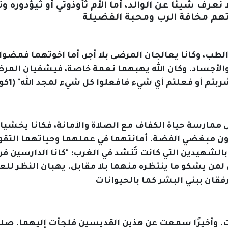
عرف شيئا عن الوالد، أما الأم ثأوذوتي أو ثيؤدوره وت
لطب، وكانا يعالجان المرضى بلا أجر، أما اخوتهما فمضوا إ
الأجساد. وكان الله يهبهما نعمة خاصة، فيشفيان المرض
إلى ممارسة حياة الكفاف مع الصلاة والأمانة، فكانا ي
يون مبغضي الفضة. أمانتهما في عملهما وحياتهما التقو
بالشهيدين التي كانت تُنشد في الغرب: "كانا الدارسين ف
 لمن يشكو ما ينتظره منهما بلا مقابل. يهبان النظر لل
قرت. وأخيرًا سمعت عن هذين القديسين فلجأت إليهما. صلي