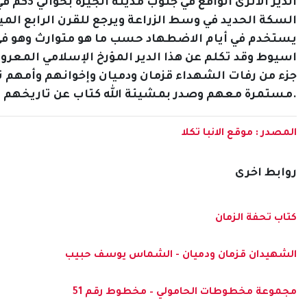
الدير ا
يستخدم في أيام الاضطهاد حسب ما هو متوارث وهو في ن
اسيوط وقد تكلم عن هذا الدير المؤرخ الإسلامي المعروف
جزء من رفات الشهداء قزمان ودميان وإخوانهم وأمهم
مستمرة معهم وصدر بمشيئة الله كتاب عن تاريخهم وديرهم ومعجزاتهم. بركة صلواتهم تكون معنا جميعا.
المصدر : موقع الانبا تكلا
روابط اخرى
كتاب تحفة الزمان
الشهيدان قزمان ودميان - الشماس يوسف حبيب
مجموعة مخطوطات الحامولي – مخطوط رقم 51